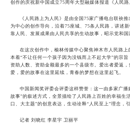
创作的庆祝新中国成立75周年大型融媒体报道《人民
《人民路上为人民》是由全国75家广播电台联袂推
为中心的创作导向，沿着75座城、75条人民路，讲述
靠人民、发展成果由人民共享的生动故事，昭示党和国
在这次创作中，榆林传媒中心聚焦神木市人民路上的
本着“不让任何一个孩子因为没钱而上不起大学”的宗旨，
资助人数、资助金额最多的一个县级市。爱出者爱返，
爱，爱的故事在这里延续，青春的梦想在这里起飞。
中国新闻奖评委会评委这样赞誉：这一由多家广播
故事”的叙述方式，全景描绘了人民路上百姓的幸福生
口、大主题”的创意表达，生动诠释“人民至上”理念，
记者 刘晓红 李星宇 卫丽平