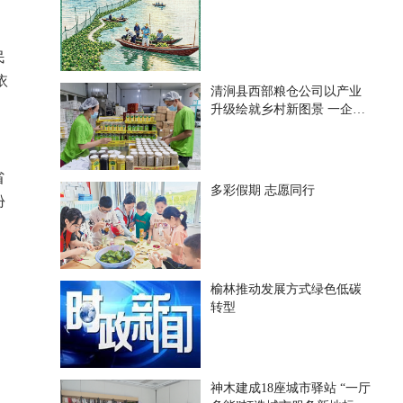
民
依
清涧县西部粮仓公司以产业
升级绘就乡村新图景 一企带
百户 一业兴一方
，
省
多彩假期 志愿同行
份
榆林推动发展方式绿色低碳
转型
神木建成18座城市驿站 “一厅