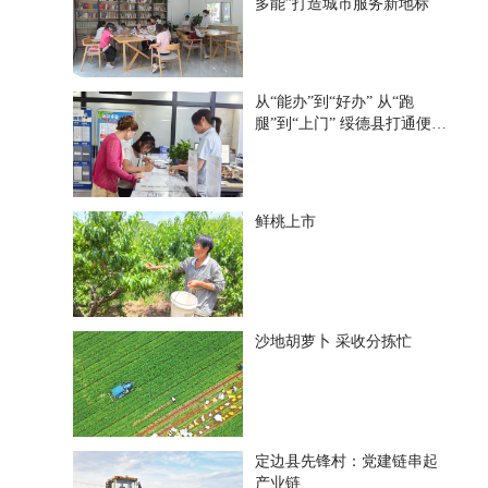
多能”打造城市服务新地标
从“能办”到“好办” 从“跑
腿”到“上门” 绥德县打通便民
惠企“最后一米”
鲜桃上市
沙地胡萝卜 采收分拣忙
定边县先锋村：党建链串起
产业链