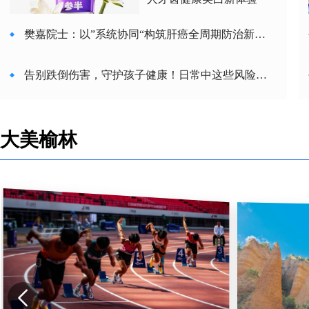
樊嘉院士：以”系统协同“构筑肝癌全周期防治新体
系
告别跌倒伤害，守护孩子健康！日常中这些风险家
长要带孩子学会避开！
产后漏尿如何做盆底康复？
大美榆林
上海九院周慧芳：推动甲状腺眼病精准诊疗与全周
期健康管理，AI赋能患者长期随访