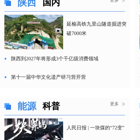
陕西
国内
更多
塞上风 | 一碗羊肉，何以读懂榆林？
延榆高铁九里山隧道掘进突
破7000米
陕西到2027年将形成3个千亿级消费领域
第十一届中华文化遗产研习营开营
陕西成立低空经济领域“一院、一中心”
能源
科普
更多
陕西造大型离心压缩机组为西气东输添动力
人民日报 | 一块煤的“72变”