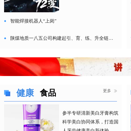
智能焊接机器人“上岗”
陕煤地质一八五公司构建起引、育、练、升全链条
闭环人才培养体系——聚人才之力 筑发展之基
靖边采油厂掀起夺油上产、提质创效热潮——因井
制宜号准脉 综合治理施良策
横山区能化产业蹚出绿色转型新路子——从“一块黑
金”到“多元绿能”
健康
食品
更多
参半专研清新美白牙膏构筑
科学美白协同体系，打造国
人牙齿健康美白新体验