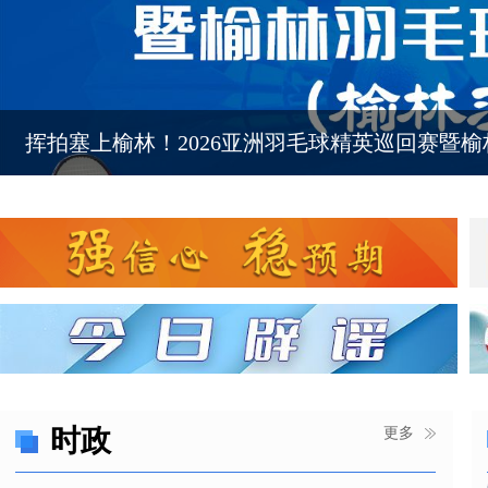
「榆林市花粉播报」上线啦！“过敏星人”快来关
聚焦煤博会
挥拍塞上榆林！2026亚洲羽毛球精英巡回赛暨
时政
更多