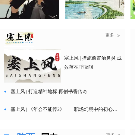
更多
塞上风 | 措施前置治鼻炎 成
效落在呼吸间
塞上风 | 打造精神地标 再创书香传奇
塞上风 | 《年会不能停2》——职场幻境中的初心拷
问
塞上风 | 榆林摩托车牌“送上门” 小举措里有大情怀