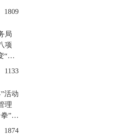
1809
务局
八项
变“满
1133
”活动
管理
拳”
1874