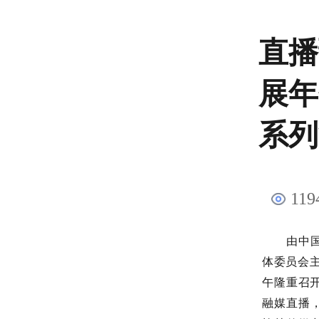
直播
展年
系列
119
由中
体委员会
午隆重召
融媒直播