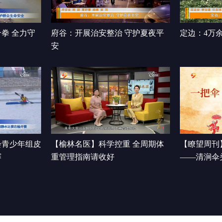
拳 全力守
府谷：开展治安整治 守护夏夜平
定边：4万
安
会青少年组皮
【榆林名医】科学控重 全周期体
【瞭望周刊
赛
重管理指南请收好
——清涧伞