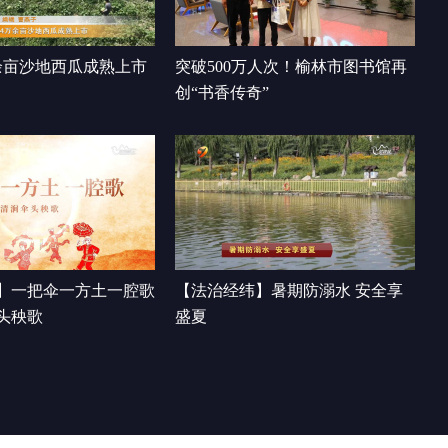
电忙
00:02:35
余亩沙地西瓜成熟上市
突破500万人次！榆林市图书馆再
创“书香传奇”
】一把伞一方土一腔歌
【法治经纬】暑期防溺水 安全享
头秧歌
盛夏