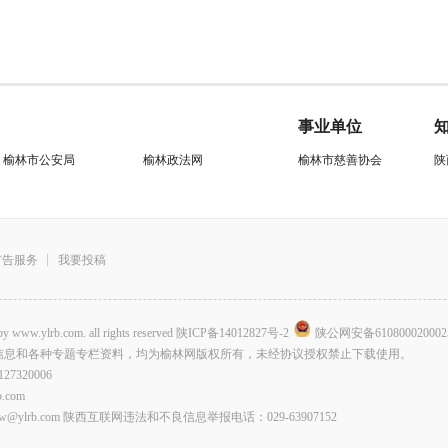
事业单位
榆林市公安局
榆林政法网
榆林市慈善协会
陕
广告服务
我要投稿
.com. all rights reserved
陕ICP备14012827号-2
陕公网安备610800020002
信息和各种专题专栏资料，均为榆林网版权所有，未经协议授权禁止下载使用。
320006
com
lrb.com 陕西互联网违法和不良信息举报电话：029-63907152