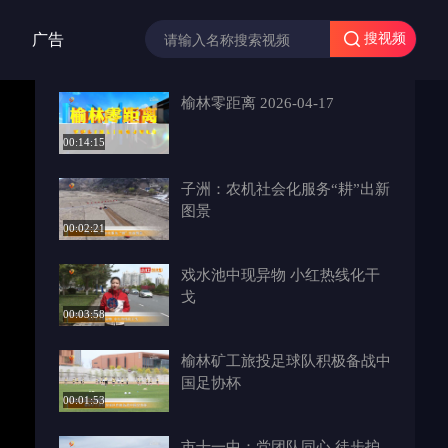
广告
搜视频
榆林零距离 2026-04-17
00:14:15
子洲：农机社会化服务“耕”出新
图景
00:02:21
戏水池中现异物 小红热线化干
戈
00:03:58
榆林矿工旅投足球队积极备战中
国足协杯
00:01:53
市十一中：党团队同心 徒步护