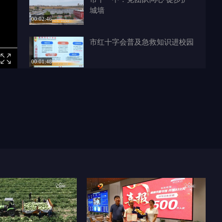
城墙
00:02:46
市红十字会普及急救知识进校园
00:01:48
绥德：杏花染春色 满山皆景致
00:01:06
佳县：红色研学行 青春励志路
00:01:19
非遗进校园 匠心润幼苗
00:01:33
夜校点亮“夜生活” 职工居民充