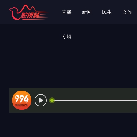
字
字
直播
新闻
民生
文旅
专辑