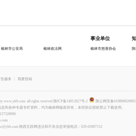
事业单位
榆林市公安局
榆林政法网
榆林市慈善协会
陕
广告服务
我要投稿
.com. all rights reserved
陕ICP备14012827号-2
陕公网安备610800020002
信息和各种专题专栏资料，均为榆林网版权所有，未经协议授权禁止下载使用。
320006
com
lrb.com 陕西互联网违法和不良信息举报电话：029-63907152